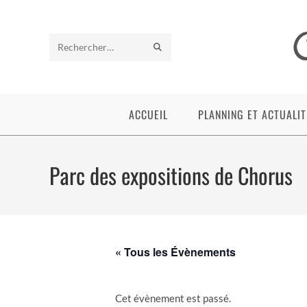
Skip
to
content
ENVOYER
Rechercher
LA
sur
RECHERCHE
ce
ACCUEIL
PLANNING ET ACTUALIT
site
Parc des expositions de Chorus
« Tous les Évènements
Cet évènement est passé.