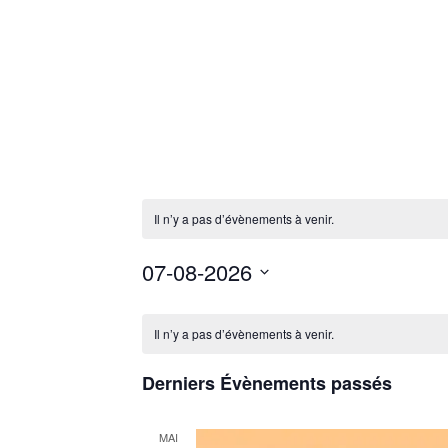
Il n’y a pas d’évènements à venir.
07-08-2026
S
C
é
Il n’y a pas d’évènements à venir.
a
l
l
Derniers Évènements passés
e
e
c
n
t
MAI