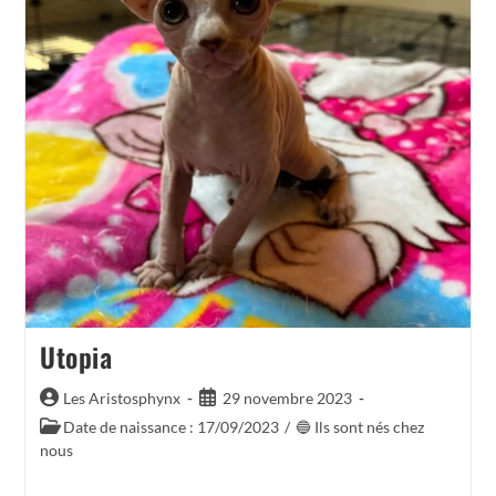
Utopia
Auteur/autrice
Publication
Les Aristosphynx
29 novembre 2023
de
publiée :
Post
Date de naissance : 17/09/2023
/
🔵 Ils sont nés chez
la
category:
nous
publication :