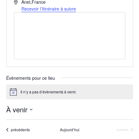
A
Anet
,
France
d
Recevoir l’Itinéraire à suivre
r
e
s
s
e
Évènements pour ce lieu
Il n’y a pas d’évènements à venir.
N
o
t
À venir
i
c
S
e
é
Évènements
précédents
Aujourd’hui
Évènements
suivants
l