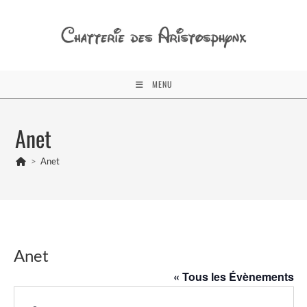
Skip
to
content
MENU
Anet
>
Anet
Anet
« Tous les Évènements