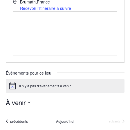
A
Brumath
,
France
d
Recevoir l’Itinéraire à suivre
r
e
s
s
e
Évènements pour ce lieu
Il n’y a pas d’évènements à venir.
N
o
t
À venir
i
c
S
e
é
Évènements
précédents
Aujourd’hui
Évènements
suivants
l