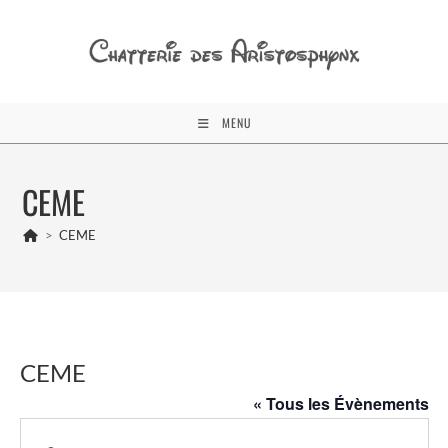
Skip
to
content
MENU
CEME
>
CEME
CEME
« Tous les Évènements