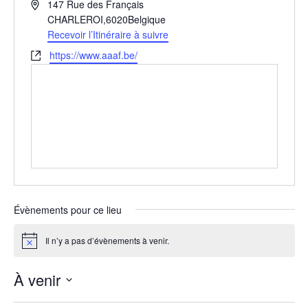
A
147 Rue des Français
d
CHARLEROI
,
6020
Belgique
r
Recevoir l’Itinéraire à suivre
e
S
https://www.aaaf.be/
s
i
s
t
e
e
w
e
b
Évènements pour ce lieu
Il n’y a pas d’évènements à venir.
N
o
t
À venir
i
c
S
e