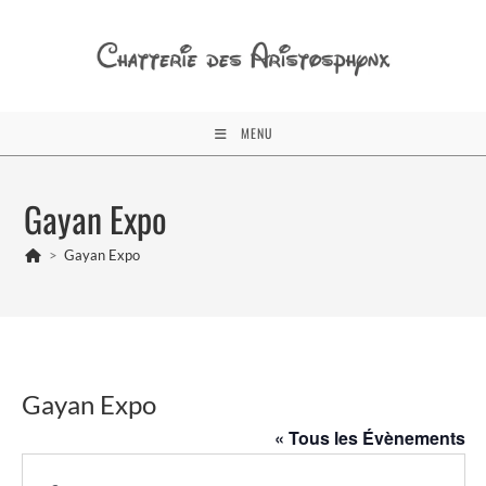
Skip
to
content
MENU
Gayan Expo
>
Gayan Expo
Gayan Expo
« Tous les Évènements