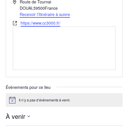
A
Route de Tournai
d
DOUAI
,
59500
France
r
Recevoir l’Itinéraire à suivre
e
S
https://www.cc3000.fr/
s
i
s
t
e
e
w
e
b
Évènements pour ce lieu
Il n’y a pas d’évènements à venir.
N
o
t
À venir
i
c
S
e