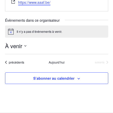
S
https://www.aaaf.be/
i
t
e
Évènements dans ce organisateur
w
e
Il n’y a pas d’évènements à venir.
N
b
o
t
À venir
i
c
S
e
é
Évènements
précédents
Aujourd’hui
Évènements
suivants
l
e
S’abonner au calendrier
c
t
i
o
n