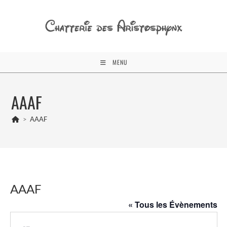
Skip
to
content
MENU
AAAF
>
AAAF
AAAF
« Tous les Évènements