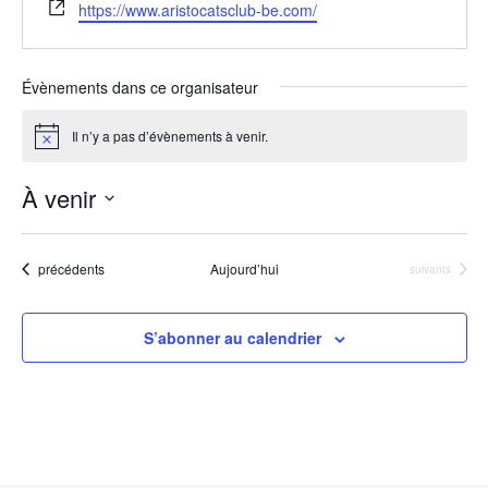
S
https://www.aristocatsclub-be.com/
i
t
e
Évènements dans ce organisateur
w
e
Il n’y a pas d’évènements à venir.
N
b
o
t
À venir
i
c
S
e
é
Évènements
précédents
Aujourd’hui
Évènements
suivants
l
e
S’abonner au calendrier
c
t
i
o
n