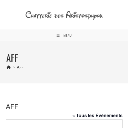
Skip
to
content
MENU
AFF
>
AFF
AFF
« Tous les Évènements