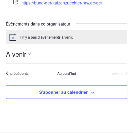
S
https://bund-der-katzenzuechter-nrw.de/de/
i
t
e
Évènements dans ce organisateur
w
e
Il n’y a pas d’évènements à venir.
N
b
o
t
À venir
i
c
S
e
é
Évènements
précédents
Aujourd’hui
Évènements
suivants
l
e
S’abonner au calendrier
c
t
i
o
n