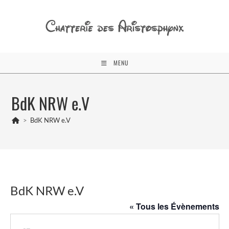
Skip
to
content
MENU
BdK NRW e.V
>
BdK NRW e.V
BdK NRW e.V
« Tous les Évènements