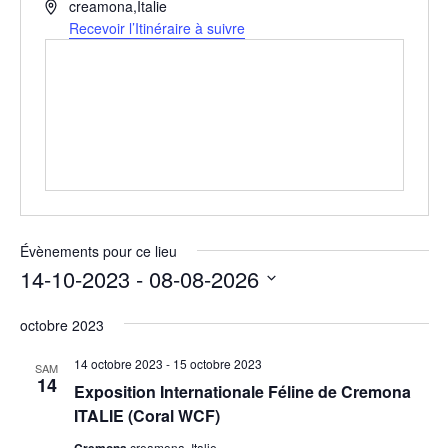
A
creamona
,
Italie
d
Recevoir l’Itinéraire à suivre
r
e
s
s
e
Évènements pour ce lieu
14-10-2023
 - 
08-08-2026
S
octobre 2023
é
l
14 octobre 2023
-
15 octobre 2023
SAM
14
e
Exposition Internationale Féline de Cremona
ITALIE (Coral WCF)
c
t
Cremona
creamona, Italie