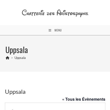
Skip
to
content
MENU
Uppsala
>
Uppsala
Uppsala
« Tous les Évènements