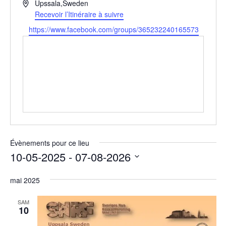
A
Upssala
,
Sweden
d
Recevoir l’Itinéraire à suivre
r
S
https://www.facebook.com/groups/365232240165573
e
i
s
t
s
e
e
w
e
b
Évènements pour ce lieu
10-05-2025
 - 
07-08-2026
S
mai 2025
é
l
SAM
10
e
c