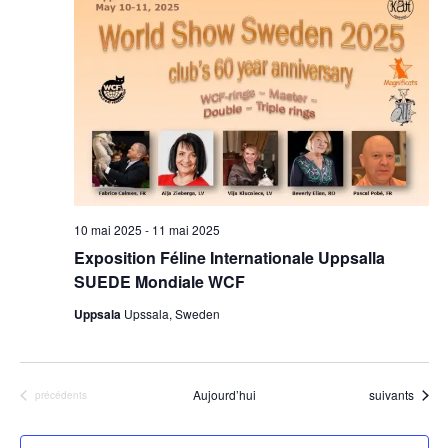
t
i
o
n
n
e
z
u
10 mai 2025
-
11 mai 2025
n
Exposition Féline Internationale Uppsalla
e
SUEDE Mondiale WCF
d
Uppsala
Upssala, Sweden
a
t
e
Évènements
Aujourd’hui
suivants
Évènements
précédents
.