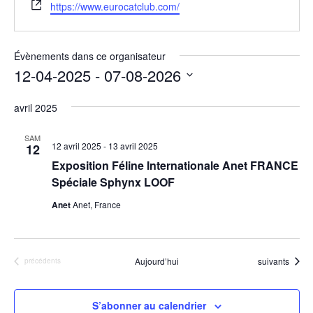
S
https://www.eurocatclub.com/
i
t
e
Évènements dans ce organisateur
w
12-04-2025
 - 
07-08-2026
e
S
b
avril 2025
é
l
SAM
12 avril 2025
-
13 avril 2025
12
e
Exposition Féline Internationale Anet FRANCE
c
Spéciale Sphynx LOOF
t
Anet
Anet, France
i
o
n
Évènements
Aujourd’hui
suivants
Évènements
précédents
n
e
z
S’abonner au calendrier