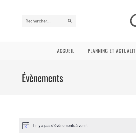
Skip
to
content
ENVOYER
Rechercher
LA
sur
RECHERCHE
ce
ACCUEIL
PLANNING ET ACTUALIT
site
Évènements
Évènements
Il n’y a pas d’évènements à venir.
N
o