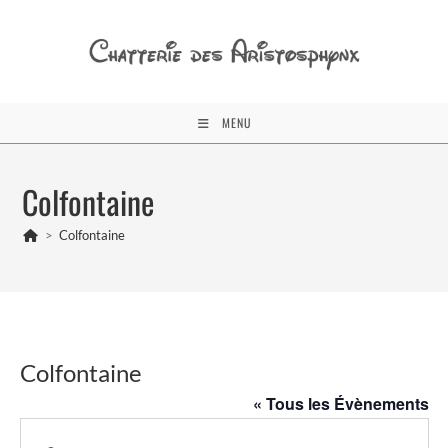
Skip
to
content
MENU
Colfontaine
>
Colfontaine
Colfontaine
« Tous les Évènements