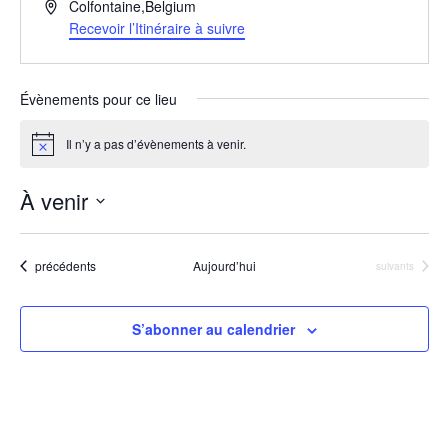
A
Colfontaine
,
Belgium
d
Recevoir l’Itinéraire à suivre
r
e
s
Évènements pour ce lieu
s
e
Il n’y a pas d’évènements à venir.
N
o
t
À venir
i
c
S
e
é
Évènements
précédents
Aujourd’hui
Évènements
suivants
l
e
S’abonner au calendrier
c
t
i
o
n