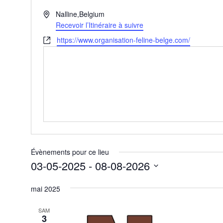
A
Nalline
,
Belgium
d
Recevoir l’Itinéraire à suivre
r
S
https://www.organisation-feline-belge.com/
e
i
s
t
s
e
e
w
e
b
Évènements pour ce lieu
03-05-2025
 - 
08-08-2026
S
mai 2025
é
l
SAM
3
e