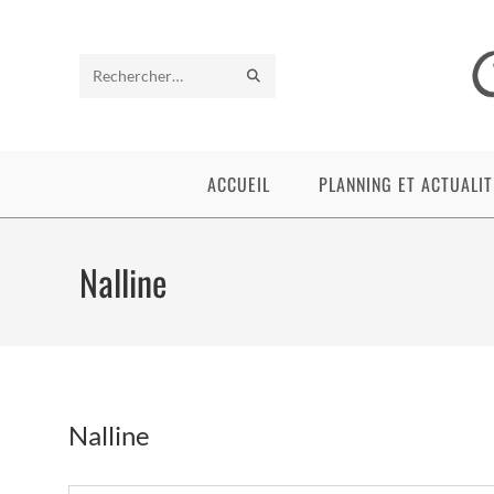
Skip
to
content
ENVOYER
Rechercher
LA
sur
RECHERCHE
ce
ACCUEIL
PLANNING ET ACTUALIT
site
Nalline
Nalline