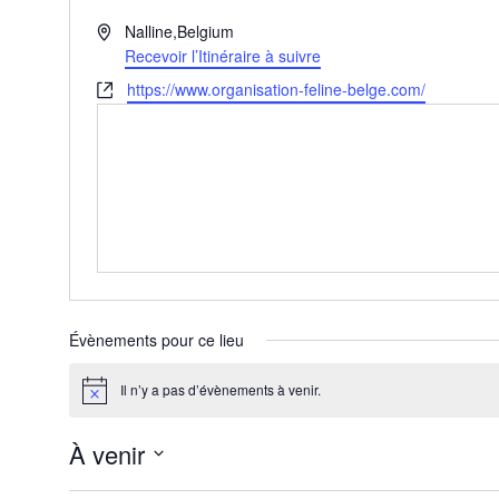
A
Nalline
,
Belgium
d
Recevoir l’Itinéraire à suivre
r
S
https://www.organisation-feline-belge.com/
e
i
s
t
s
e
e
w
e
b
Évènements pour ce lieu
Il n’y a pas d’évènements à venir.
N
o
t
À venir
i
c
S
e