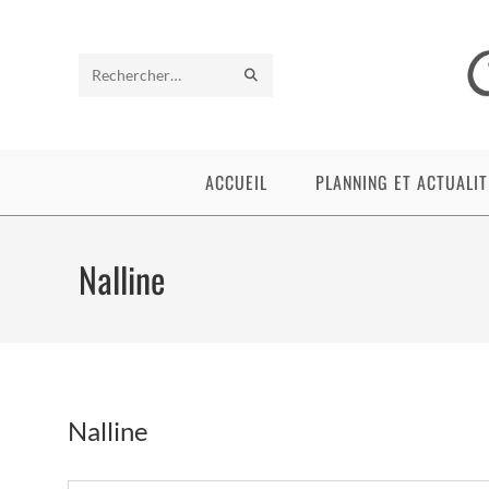
Skip
to
content
ENVOYER
Rechercher
LA
sur
RECHERCHE
ce
ACCUEIL
PLANNING ET ACTUALIT
site
Nalline
Nalline