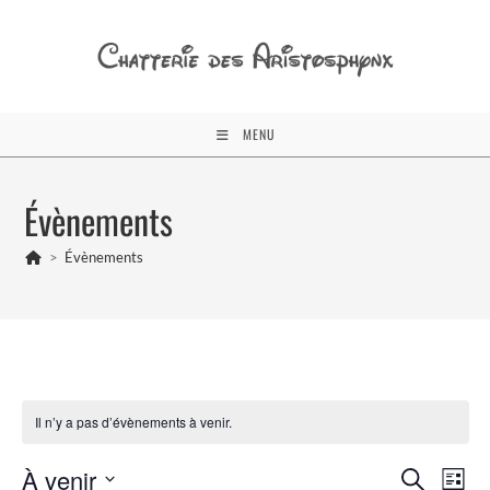
Skip
to
content
MENU
Évènements
>
Évènements
Il n’y a pas d’évènements à venir.
R
N
À venir
R
L