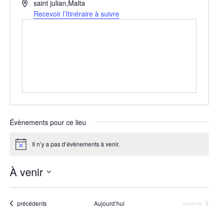
A
saint julian
,
Malta
d
Recevoir l’Itinéraire à suivre
r
e
s
s
e
Évènements pour ce lieu
Il n’y a pas d’évènements à venir.
N
o
t
À venir
i
c
S
e
é
Évènements
précédents
Aujourd’hui
Évènements
suivants
l