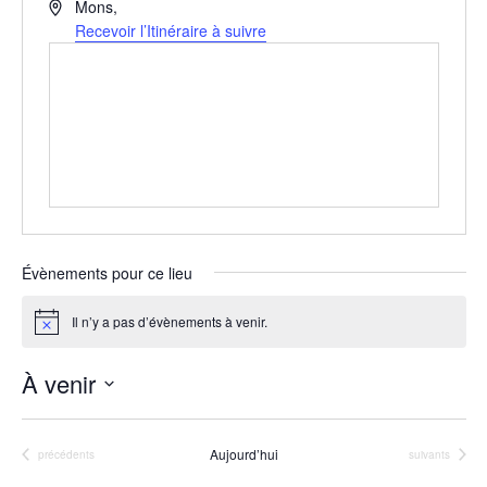
A
Mons
,
d
Recevoir l’Itinéraire à suivre
r
e
s
s
e
Évènements pour ce lieu
Il n’y a pas d’évènements à venir.
N
o
t
À venir
i
c
S
e
é
Aujourd’hui
Évènements
Évènements
précédents
suivants
l