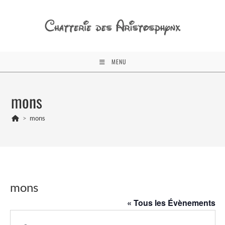
Skip
to
content
MENU
mons
>
mons
mons
« Tous les Évènements