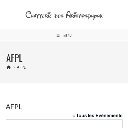
Skip
to
content
MENU
AFPL
>
AFPL
AFPL
« Tous les Évènements