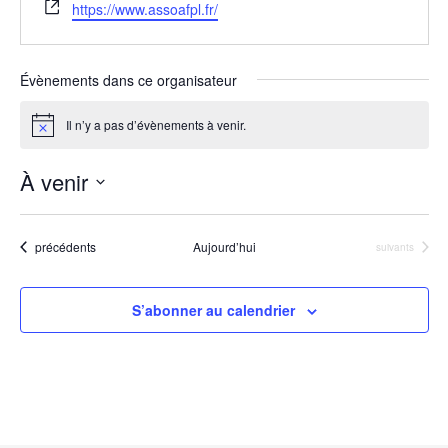
S
https://www.assoafpl.fr/
i
t
e
Évènements dans ce organisateur
w
e
Il n’y a pas d’évènements à venir.
N
b
o
t
À venir
i
c
S
e
é
Évènements
précédents
Aujourd’hui
Évènements
suivants
l
e
S’abonner au calendrier
c
t
i
o
n