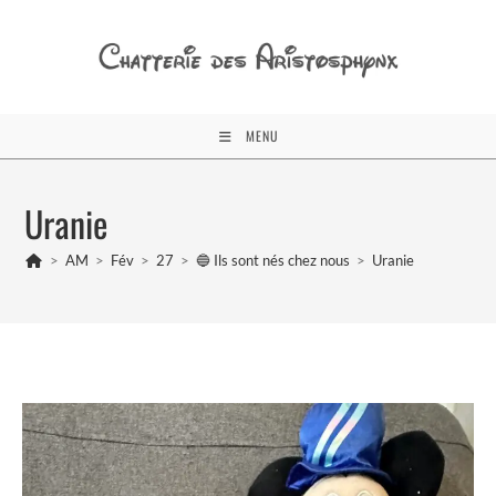
Skip
to
content
MENU
Uranie
>
AM
>
Fév
>
27
>
🔵 Ils sont nés chez nous
>
Uranie