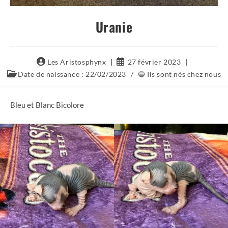
Uranie
Auteur/autrice
Publication
Les Aristosphynx
27 février 2023
de
publiée :
Post
Date de naissance : 22/02/2023
/
🔵 Ils sont nés chez nous
la
category:
publication :
Bleu et Blanc Bicolore