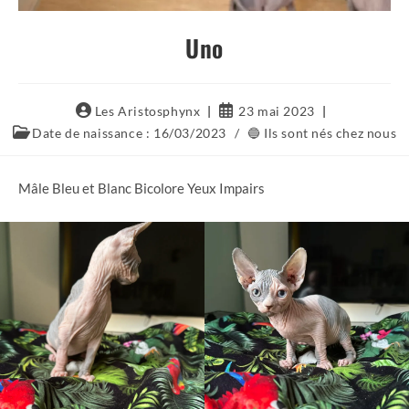
Uno
Auteur/autrice
Publication
Les Aristosphynx
23 mai 2023
de
publiée :
Post
Date de naissance : 16/03/2023
/
🔵 Ils sont nés chez nous
la
category:
publication :
Mâle Bleu et Blanc Bicolore Yeux Impairs