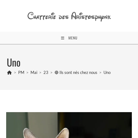
Skip
to
content
MENU
Uno
>
PM
>
Mai
>
23
>
🔵 Ils sont nés chez nous
>
Uno