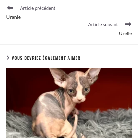
fenêtre
fenêtre
Read
Article précédent
more
Uranie
articles
Article suivant
Urelle
VOUS DEVRIEZ ÉGALEMENT AIMER