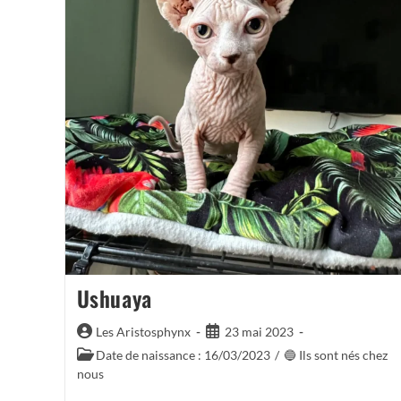
Ushuaya
Auteur/autrice
Publication
Les Aristosphynx
23 mai 2023
de
publiée :
Post
Date de naissance : 16/03/2023
/
🔵 Ils sont nés chez
la
category:
nous
publication :