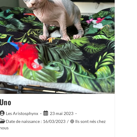
Uno
Auteur/autrice
Publication
Les Aristosphynx
23 mai 2023
de
publiée :
Post
Date de naissance : 16/03/2023
/
🔵 Ils sont nés chez
la
category:
nous
publication :