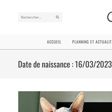
Skip
to
content
ENVOYER
Rechercher
LA
sur
RECHERCHE
ce
ACCUEIL
PLANNING ET ACTUALIT
site
Date de naissance : 16/03/2023